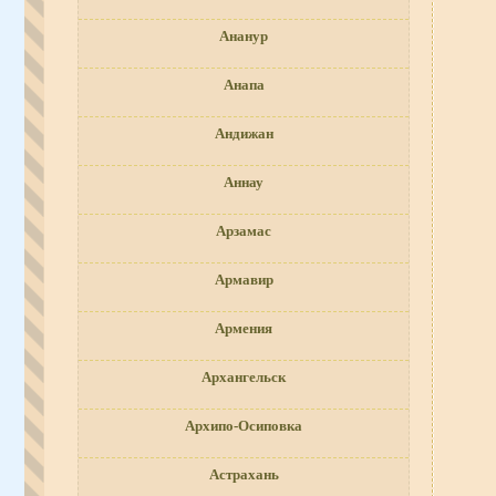
Ананур
Анапа
Андижан
Аннау
Арзамас
Армавир
Армения
Архангельск
Архипо-Осиповка
Астрахань