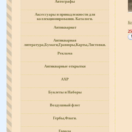
Автографы
Аксессуары и принадлежности для
коллекционирования. Каталоги.
Ко
Антиквариат
2
Антикварная
литература,Бумаги,Гравюры,Карты,Листовки.
Реклама
Антикварные открытки
АХР
Буклеты и Наборы
Воздушный флот
Гербы,Флаги.
Города