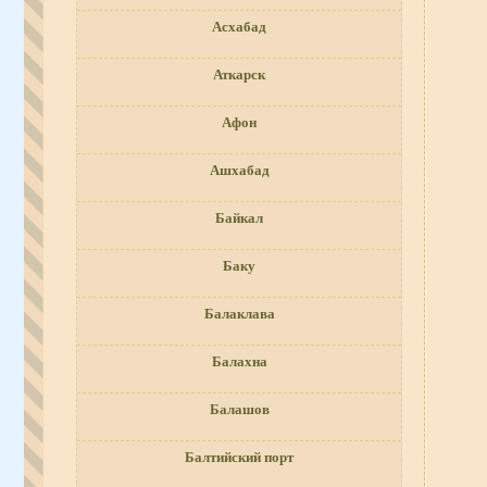
Асхабад
Аткарск
Афон
Ашхабад
Байкал
Баку
Балаклава
Балахна
Балашов
Балтийский порт