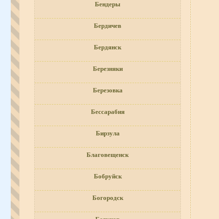
Бендеры
Бердичев
Бердянск
Березняки
Березовка
Бессарабия
Бирзула
Благовещенск
Бобруйск
Богородск