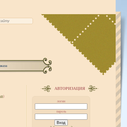
аказа
АВТОРИЗАЦИЯ
ыв
)
логин
пароль