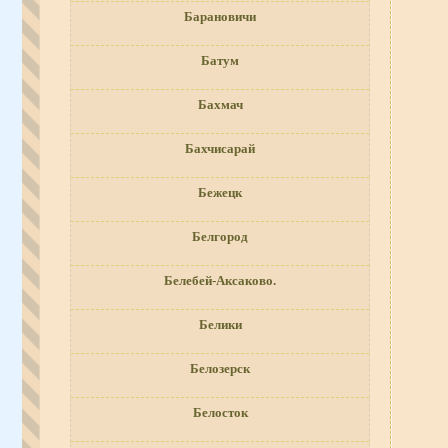
Барановичи
Батум
Бахмач
Бахчисарай
Бежецк
Белгород
Белебей-Аксаково.
Белики
Белозерск
Белосток