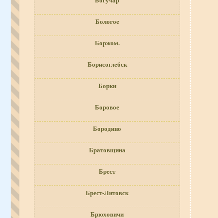
Богучар
Бологое
Боржом.
Борисоглебск
Борки
Боровое
Бородино
Братовщина
Брест
Брест-Литовск
Брюховичи