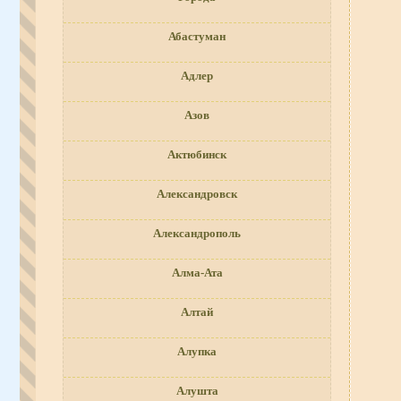
Абастуман
Адлер
Азов
Актюбинск
Александровск
Александрополь
Алма-Ата
Алтай
Алупка
Алушта