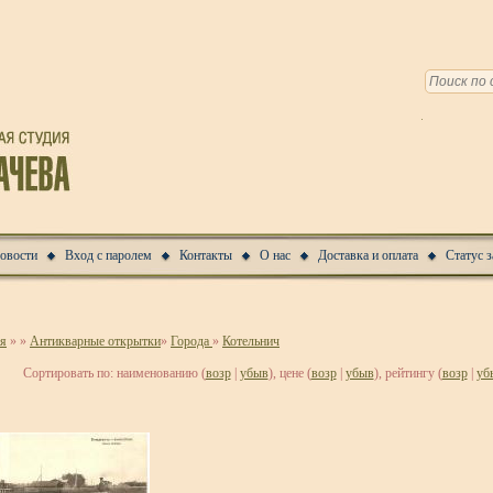
Новости
Вход с паролем
Контакты
О нас
Доставка и оплата
Статус з
ая
»
»
Антикварные открытки
»
Города
»
Котельнич
Сортировать по: наименованию (
возр
|
убыв
), цене (
возр
|
убыв
), рейтингу (
возр
|
уб