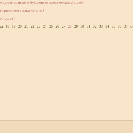
е друзья до нашего Аукциона осталось меньше 2-х дней !
 принимаем ставки на лоты !
х торгов !
ед
18
19
20
21
22
23
24
25
26
27
28
29
30
31
32
33
34
35
36
37
с