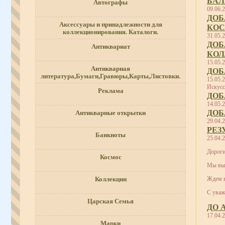
БАЛ
Автографы
09.06.
ДОБ
Аксессуары и принадлежности для
КОС
коллекционирования. Каталоги.
31.05.
ДОБ
Антиквариат
КОЛ
15.05.
Антикварная
ДОБ
литература,Бумаги,Гравюры,Карты,Листовки.
15.05.
Искусс
Реклама
ДОБ
14.05.
ДОБ
Антикварные открытки
29.04.
РЕЗ
Банкноты
25.04.
Дороги
Космос
Мы выс
Ждем в
Коллекции
С уваж
Царская Семья
ДО 
17.04.
Марки