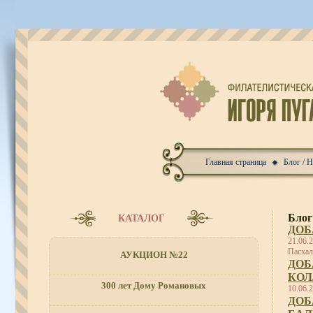
Главная страница
Блог / 
Блог
КАТАЛОГ
ДОБ
21.06.
Пасхал
АУКЦИОН №22
ДОБ
КОЛ
300 лет Дому Романовых
10.06.
ДОБ