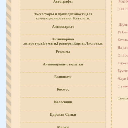
Автографы
МАРК
ОТКР
Аксессуары и принадлежности для
коллекционирования. Каталоги.
Дороги
Антиквариат
19 Сен
Антикварная
Катало
литература,Бумаги,Гравюры,Карты,Листовки.
На дан
Реклама
От Рос
Также 
Антикварные открытки
Бумажн
Банкноты
Ждем В
С уваж
Космос
Смотрет
Коллекции
Царская Семья
Марки