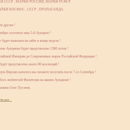
И СССР , МАРКИ РОССИИ, МАРКИ РСФСР.
ЫТКИ КОСМОС , СССР , ПРОПАГАНДА.
е друзья !
тября состоится наш 5-й Аукцион !
г будет вывешен на сайте в конце недели !
ном Аукционе будет представлено 1360 лотов !
сийской Империи до Современных марок Российской Федерации !
будет представлено окало 80 коллекций !
ую Версию каталога вы сможете получить после 7-го Сентября !
сех любителей Филателии на нашем Аукционе !
ением Олег Пугачев.
ь все...